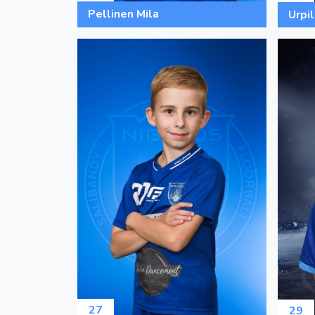
Pellinen Mila
Urpil
27
29