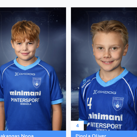
4
iakangas Nooa
Pinola Oliver