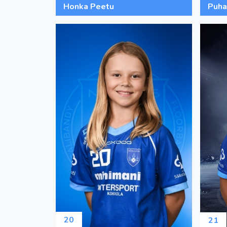
Honka Peetu
Puha
20
21