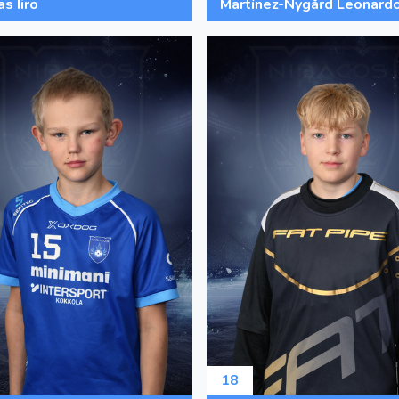
s Iiro
Martínez-Nygård Leonard
18