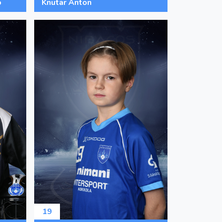
o
Knutar Anton
19