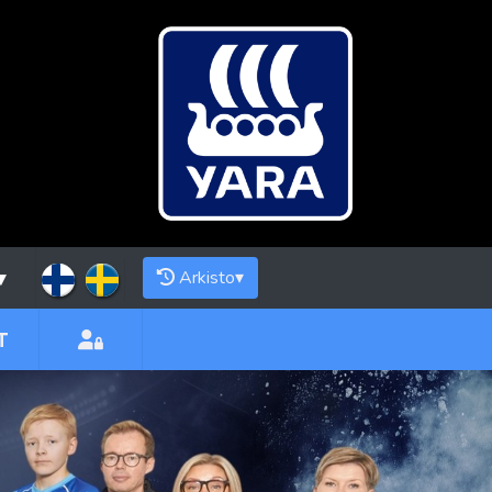
▾
Arkisto
▾
T