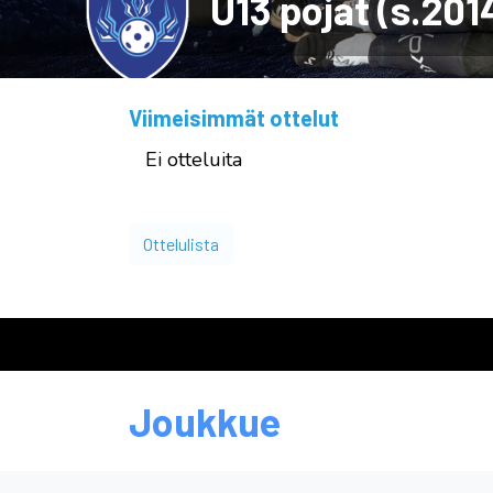
U13 pojat (s.201
Viimeisimmät ottelut
Ei otteluita
Ottelulista
Joukkue