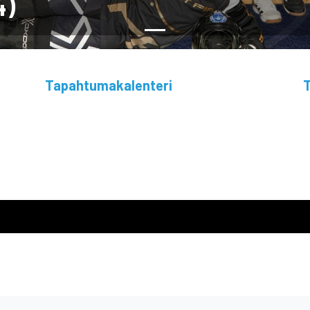
4)
Tapahtumakalenteri
T