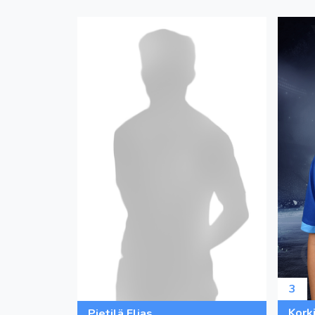
3
Kork
Pietilä Elias