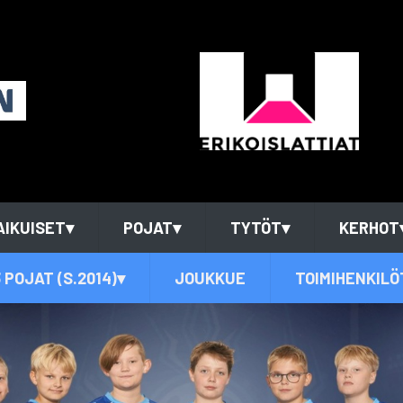
AIKUISET
▾
POJAT
▾
TYTÖT
▾
KERHOT
 POJAT (S.2014)
▾
JOUKKUE
TOIMIHENKILÖ