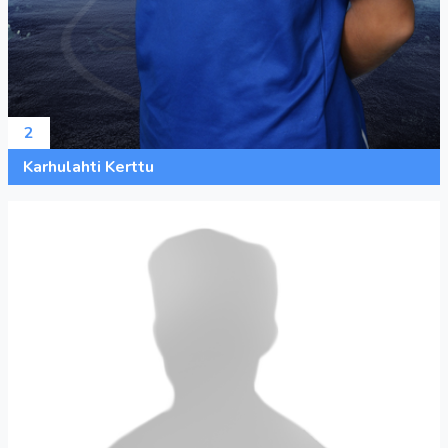
2
Karhulahti Kerttu