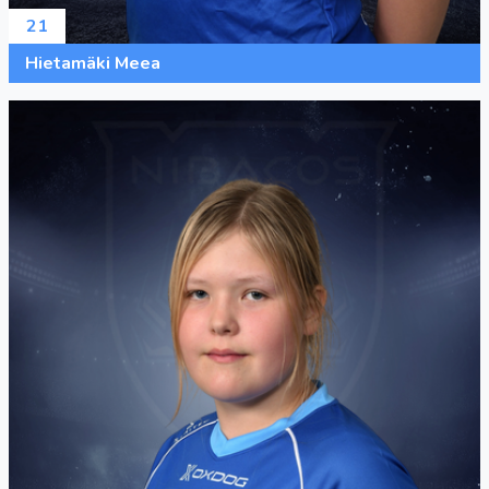
21
Hietamäki Meea