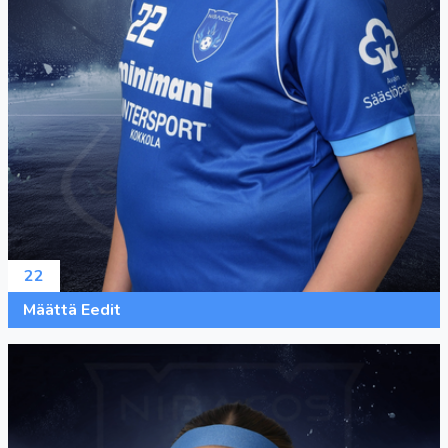
22
Määttä Eedit