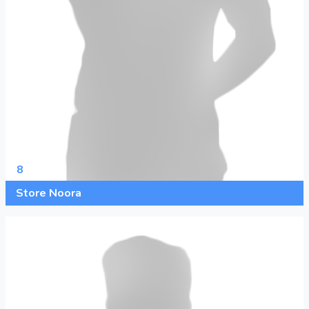
8
Store Noora