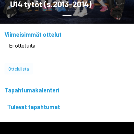
U14 tytöt (s.2013-2014)
Viimeisimmät ottelut
Ei otteluita
Ottelulista
Tapahtumakalenteri
Tulevat tapahtumat