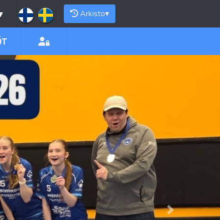
▾
Arkisto
▾
ÖT
Next