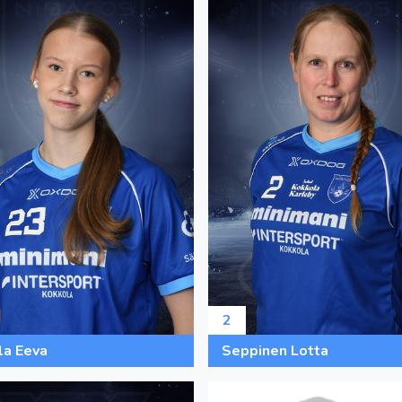
2
la Eeva
Seppinen Lotta