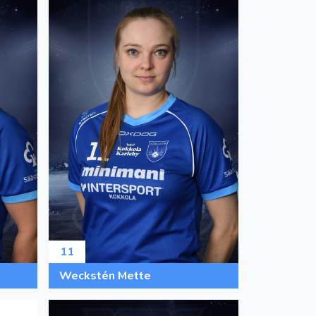
11
Weckstén Mette