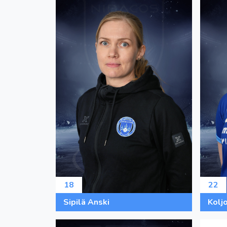
18
22
Sipilä Anski
Kolj