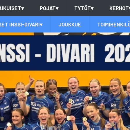
AIKUISET
▾
POJAT
▾
TYTÖT
▾
KERHOT
SET INSSI-DIVARI
▾
JOUKKUE
TOIMIHENKIL