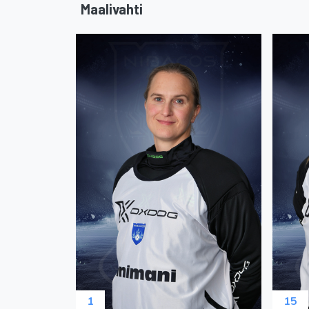
Maalivahti
1
15