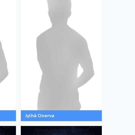
Jylhä Onerva