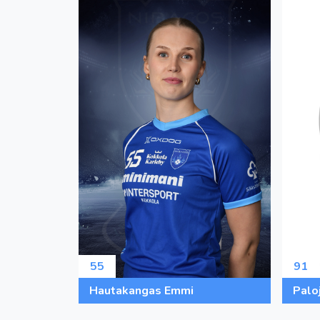
55
91
Hautakangas Emmi
Paloj