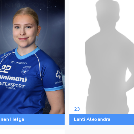
23
onen Helga
Lahti Alexandra