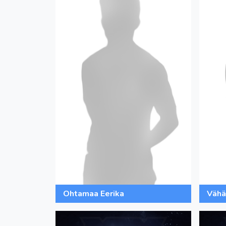
Ohtamaa Eerika
Vähä