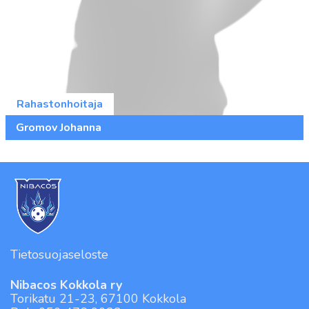
Rahastonhoitaja
Gromov Johanna
Tietosuojaseloste
Nibacos Kokkola ry
Torikatu 21-23, 67100 Kokkola