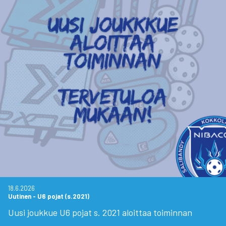
18.6.2026
Uutinen
-
U6 pojat (s.2021)
Uusi joukkue U6 pojat s. 2021 aloittaa toiminnan