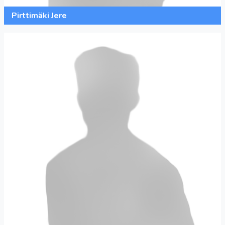
Pirttimäki Jere