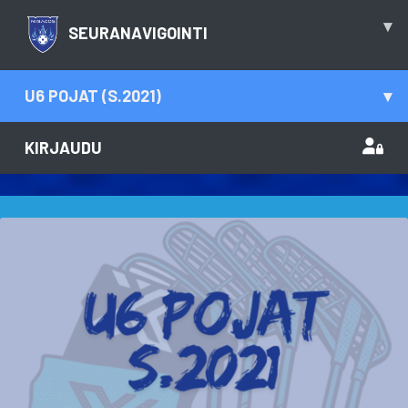
▾
SEURANAVIGOINTI
U6 POJAT (S.2021)
▾
KIRJAUDU