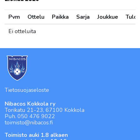
Pvm
Ottelu
Paikka
Sarja
Joukkue
Tulos
Ei otteluita
Tietosuojaseloste
Nibacos Kokkola ry
Torikatu 21-23, 67100 Kokkola
Puh. 050 476 9022
toimisto@nibacos.fi
Toimisto auki 1.8 alkaen