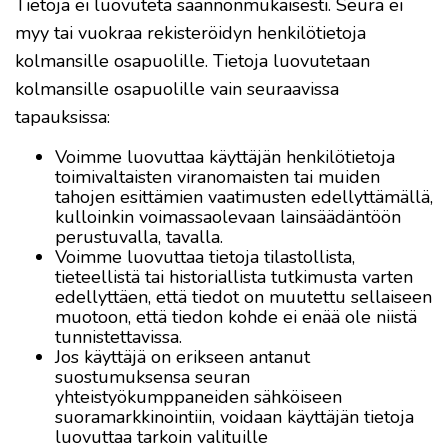
Tietoja ei luovuteta säännönmukaisesti. Seura ei
myy tai vuokraa rekisteröidyn henkilötietoja
kolmansille osapuolille. Tietoja luovutetaan
kolmansille osapuolille vain seuraavissa
tapauksissa:
Voimme luovuttaa käyttäjän henkilötietoja
toimivaltaisten viranomaisten tai muiden
tahojen esittämien vaatimusten edellyttämällä,
kulloinkin voimassaolevaan lainsäädäntöön
perustuvalla, tavalla.
Voimme luovuttaa tietoja tilastollista,
tieteellistä tai historiallista tutkimusta varten
edellyttäen, että tiedot on muutettu sellaiseen
muotoon, että tiedon kohde ei enää ole niistä
tunnistettavissa.
Jos käyttäjä on erikseen antanut
suostumuksensa seuran
yhteistyökumppaneiden sähköiseen
suoramarkkinointiin, voidaan käyttäjän tietoja
luovuttaa tarkoin valituille