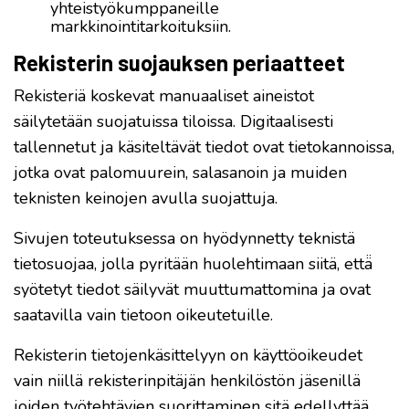
yhteistyökumppaneille
markkinointitarkoituksiin.
Rekisterin suojauksen periaatteet
Rekisteriä koskevat manuaaliset aineistot
säilytetään suojatuissa tiloissa. Digitaalisesti
tallennetut ja käsiteltävät tiedot ovat tietokannoissa,
jotka ovat palomuurein, salasanoin ja muiden
teknisten keinojen avulla suojattuja.
Sivujen toteutuksessa on hyödynnetty teknistä
tietosuojaa, jolla pyritään huolehtimaan siitä, että̈
syötetyt tiedot säilyvät muuttumattomina ja ovat
saatavilla vain tietoon oikeutetuille.
Rekisterin tietojenkäsittelyyn on käyttöoikeudet
vain niillä rekisterinpitäjän henkilöstön jäsenillä
joiden työtehtävien suorittaminen sitä edellyttää.