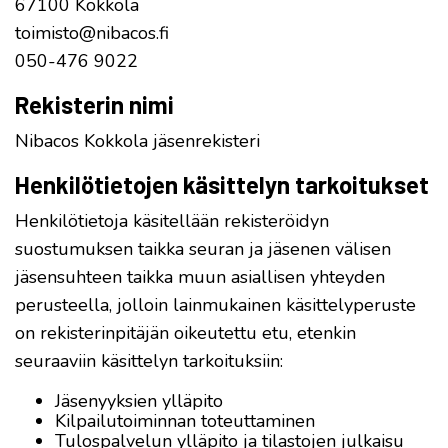
67100 Kokkola
toimisto@nibacos.fi
050-476 9022
Rekisterin nimi
Nibacos Kokkola jäsenrekisteri
Henkilötietojen käsittelyn tarkoitukset
Henkilötietoja käsitellään rekisteröidyn
suostumuksen taikka seuran ja jäsenen välisen
jäsensuhteen taikka muun asiallisen yhteyden
perusteella, jolloin lainmukainen käsittelyperuste
on rekisterinpitäjän oikeutettu etu, etenkin
seuraaviin käsittelyn tarkoituksiin:
Jäsenyyksien ylläpito
Kilpailutoiminnan toteuttaminen
Tulospalvelun ylläpito ja tilastojen julkaisu