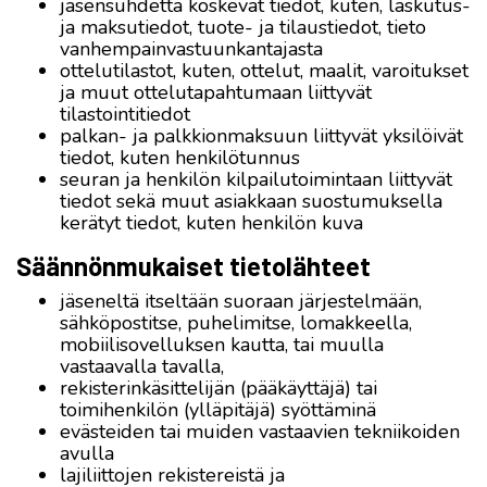
jäsensuhdetta koskevat tiedot, kuten, laskutus-
ja maksutiedot, tuote- ja tilaustiedot, tieto
vanhempainvastuunkantajasta
ottelutilastot, kuten, ottelut, maalit, varoitukset
ja muut ottelutapahtumaan liittyvät
tilastointitiedot
palkan- ja palkkionmaksuun liittyvät yksilöivät
tiedot, kuten henkilötunnus
seuran ja henkilön kilpailutoimintaan liittyvät
tiedot sekä muut asiakkaan suostumuksella
kerätyt tiedot, kuten henkilön kuva
Säännönmukaiset tietolähteet
jäseneltä itseltään suoraan järjestelmään,
sähköpostitse, puhelimitse, lomakkeella,
mobiilisovelluksen kautta, tai muulla
vastaavalla tavalla,
rekisterinkäsittelijän (pääkäyttäjä) tai
toimihenkilön (ylläpitäjä) syöttäminä
evästeiden tai muiden vastaavien tekniikoiden
avulla
lajiliittojen rekistereistä ja