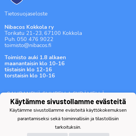
Tietosuojaseloste
Nibacos Kokkola ry
Torikatu 21-23, 67100 Kokkola
Puh. 050 476 9022
toimisto@nibacos.fi
Toimisto auki 1.8 alkaen
maanantaisin klo 10-16
tiistaisin klo 12-16
torstaisin klo 10-16
-SALIBANDYÄ SUURELLA SYDÄMELLÄ-
Käytämme sivustollamme evästeitä
Käytämme sivustollamme evästeitä käyttökokemuksen
parantamiseksi sekä toiminnallisiin ja tilastollisiin
tarkoituksiin.