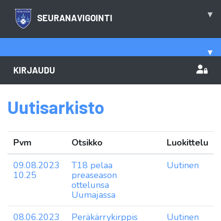
▾
SEURANAVIGOINTI
▾
KIRJAUDU
Uutisarkisto
Pvm
Otsikko
Luokittelu
09.08.2023
T18 pelaa
Uutinen
10.25
preaseason
ottelunsa
Uumajassa
08.06.2023
Peräkärrykirppis
Uutinen