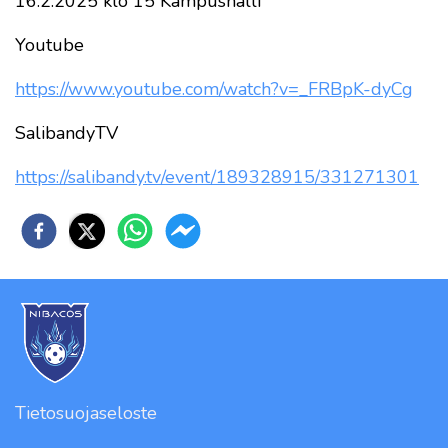
16.2.2025 klo 15 Kampushalli
Youtube
https://www.youtube.com/watch?
v=_FRBpK-dyCg
SalibandyTV
https://salibandy.tv/event/
189328915/331271301
Tietosuojaseloste