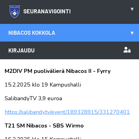
▾
SEURANAVIGOINTI
NIBACOS KOKKOLA
▾
KIRJAUDU
M2DIV PM puolivälierä Nibacos II - Fyrry
15.2.2025 klo 19 Kampushalli
SalibandyTV 3,9 euroa
https://salibandy.tv/event/
189328915/331270401
T21 SM Nibacos - SBS Wirmo